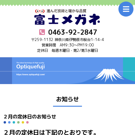
0463-92-2847
〒259-1132 神奈川県伊勢原市桜台1-14-4
営業時間 AM9:30～PM19:00
定休日 毎週木曜日・第2/第3水曜日
ホーム
Home
お知らせ
Information
メガネ
Glasses
お知らせ
アフターケア
After care
２月の定休日のお知らせ
補聴器
Hearing aid
２月の定休日は下記のとおりです。
店舗案内･アクセス
Shop info