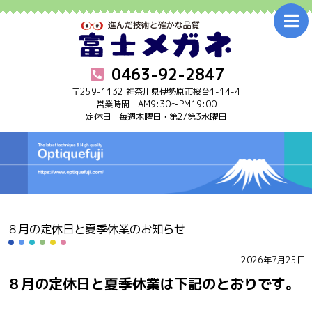
0463-92-2847
〒259-1132 神奈川県伊勢原市桜台1-14-4
営業時間 AM9:30～PM19:00
定休日 毎週木曜日・第2/第3水曜日
ホーム
Home
お知らせ
Information
メガネ
Glasses
８月の定休日と夏季休業のお知らせ
アフターケア
After care
2026年7月25日
補聴器
Hearing aid
８月の定休日と夏季休業は下記のとおりです。
店舗案内･アクセス
Shop info