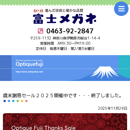
0463-92-2847
〒259-1132 神奈川県伊勢原市桜台1-14-4
営業時間 AM9:30～PM19:00
定休日 毎週木曜日・第2/第3水曜日
ホーム
Home
お知らせ
Information
メガネ
Glasses
歳末謝恩セール２０２５開催中です・・・終了しました。
アフターケア
After care
2025年11月29日
補聴器
Hearing aid
店舗案内･アクセス
Shop info